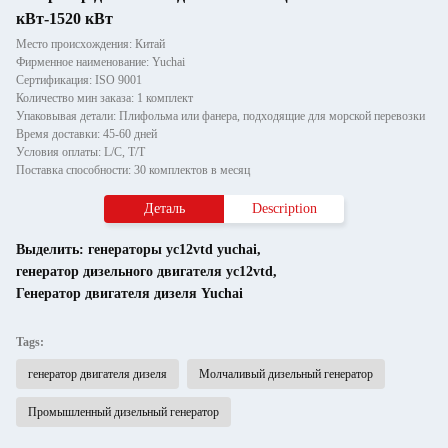
кВт-1520 кВт
Место происхождения: Китай
Фирменное наименование: Yuchai
Сертификация: ISO 9001
Количество мин заказа: 1 комплект
Упаковывая детали: Плифольма или фанера, подходящие для морской перевозки
Время доставки: 45-60 дней
Условия оплаты: L/C, T/T
Поставка способности: 30 комплектов в месяц
Деталь
Description
Выделить:
генераторы yc12vtd yuchai
,
генератор дизельного двигателя yc12vtd
,
Генератор двигателя дизеля Yuchai
Tags:
генератор двигателя дизеля
Молчаливый дизельный генератор
Промышленный дизельный генератор