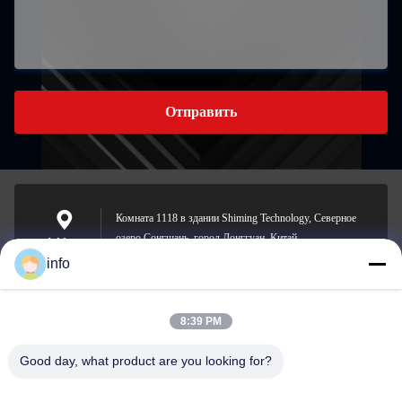
Отправить
Комната 1118 в здании Shiming Technology, Северное
озеро Сонгшань, город Донггуан, Китай.
Address
info
8:39 PM
info@gdpowerplus.com
E-mail
Good day, what product are you looking for?