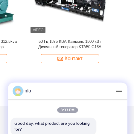
 кВА 50 Гц
Сверхтихий генератор 10KVA 20KVA 30KVA
OEM гене
Genset 4 цилиндра
D
Контакт
info
3:33 PM
Good day, what product are you looking 
Написать нам
for?