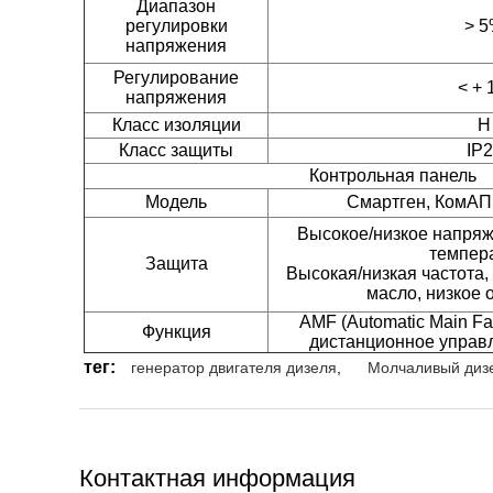
Диапазон
регулировки
> 
напряжения
Регулирование
< +
напряжения
Класс изоляции
H
Класс защиты
IP
Контрольная панель
Модель
Смартген, КомАП
Высокое/низкое напряж
темпер
Защита
Высокая/низкая частота, 
масло, низкое
AMF (Automatic Main Fai
Функция
дистанционное управ
тег:
генератор двигателя дизеля
,
Молчаливый диз
Контактная информация