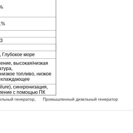
5%
 1%
23
, Глубокое море
ение, высокая/низкая
атура,
низкое топливо, низкое
 охлаждающее
lure), синхронизация,
ление с помощью ПК
ельный генератор
,
Промышленный дизельный генератор