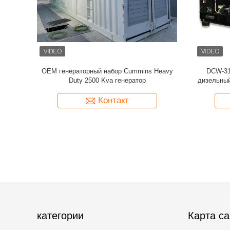
00 кВт
50Hz или 60Hz Перкинс тихий дизельный
PRP 812
-G16A
генератор 15 KW дизельный генератор
ген
Контакт
категории
Карта са