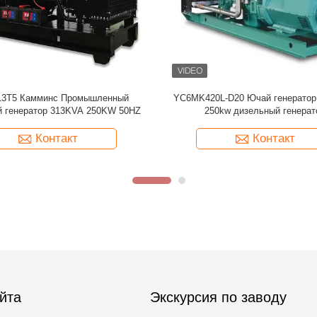
.5KVA 650KW 50Hz Дизельный
Дизельный генератор 400 кВт 500
ератор Cummins QSK38-G7
Cummins QSZ13-G10
Контакт
Контакт
йта
Экскурсия по заводу