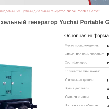
линдровый бесшумный дизельный генератор Yuchai Portable Genset
ельный генератор Yuchai Portable G
Основная информа
Место происхождения:
К
Фирменное наименование:
P
Сертификация:
I
Количество мин заказа:
1
Упаковывая детали:
П
Время доставки:
4
Условия оплаты:
L
Поставка способности:
3