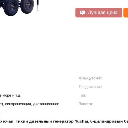
Лучшая цена
Французский:
Предписание:
 море и т.д.
Тип:
re), синхронизация, дистанционное
Защита:
К
р ючай
Тихий дизельный генератор Yuchai
6-цилиндровый б
,
,