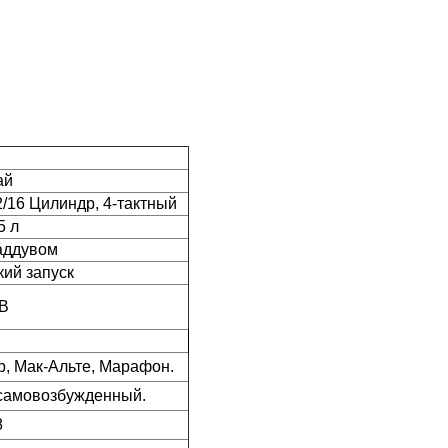
ай
2/16 Цилиндр, 4-тактный
5 л
аддувом
кий запуск
 В
, Мак-Альте, Марафон.
 самовозбужденный.
8