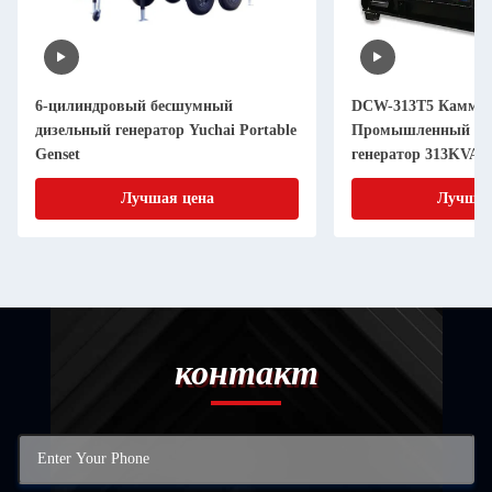
6-цилиндровый бесшумный
DCW-313T5 Камми
дизельный генератор Yuchai Portable
Промышленный ди
Genset
генератор 313KVA
Лучшая цена
Лучшая
контакт