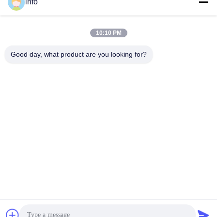
info
10:10 PM
info@gdpowerplus.com
E-mail
Good day, what product are you looking for?
0086-13553885280
Phone
Guangdong Powerplus General Equipment
Co.,Ltd
Лучшая цена