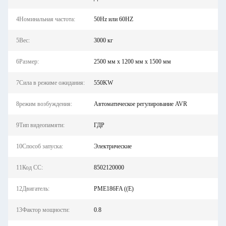
4Номинальная частота:
50Hz или 60HZ
5Вес:
3000 кг
6Размер:
2500 мм х 1200 мм х 1500 мм
7Сила в режиме ожидания:
550KW
8режим возбуждения:
Автоматическое регулирование AVR
9Тип видеопамяти:
ГДР
10Способ запуска:
Электрические
11Код СС:
8502120000
12Двигатель:
PME186FA ((E)
13Фактор мощности:
0.8