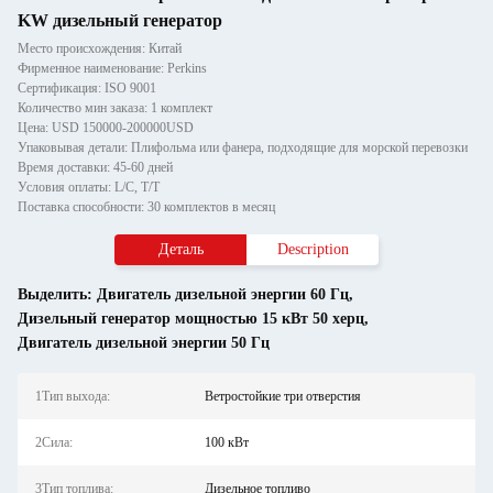
KW дизельный генератор
Место происхождения: Китай
Фирменное наименование: Perkins
Сертификация: ISO 9001
Количество мин заказа: 1 комплект
Цена: USD 150000-200000USD
Упаковывая детали: Плифольма или фанера, подходящие для морской перевозки
Время доставки: 45-60 дней
Условия оплаты: L/C, T/T
Поставка способности: 30 комплектов в месяц
Деталь
Description
Выделить:
Двигатель дизельной энергии 60 Гц
,
Дизельный генератор мощностью 15 кВт 50 херц
,
Двигатель дизельной энергии 50 Гц
1Тип выхода:
Ветростойкие три отверстия
2Сила:
100 кВт
3Тип топлива:
Дизельное топливо