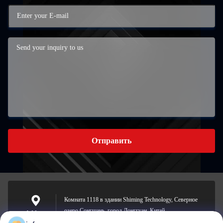
Отправить
Комната 1118 в здании Shiming Technology, Северное
озеро Сонгшань, город Донггуан, Китай.
Address