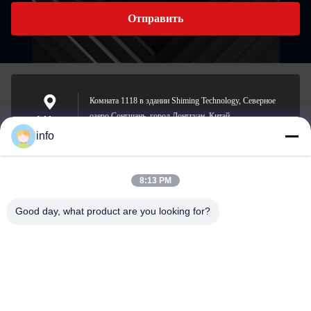
Отправить
Комната 1118 в здании Shiming Technology, Северное
озеро Сонгшань, город Донггуан, Китай.
Address
info
8:13 PM
info@gdpowerplus.com
E-mail
Good day, what product are you looking for?
0086-13553885280
Phone