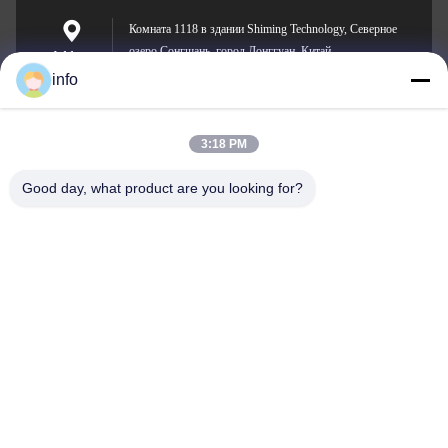
Комната 1118 в здании Shiming Technology, Северное
озеро Сонгшань, город Донггуан, Китай.
Address
info
3:18 PM
info@gdpowerplus.com
E-mail
Good day, what product are you looking for?
0086-13553885280
Phone
Guangdong Powerplus General Equipment
Co.,Ltd