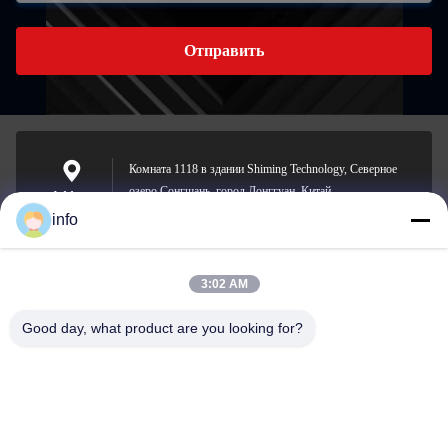
Отправить
Комната 1118 в здании Shiming Technology, Северное
озеро Сонгшань, город Донггуан, Китай.
Address
info
3:02 AM
info@gdpowerplus.com
E-mail
Good day, what product are you looking for?
0086-13553885280
Phone