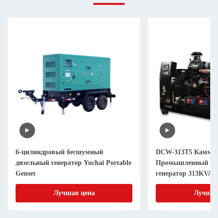
6-цилиндровый бесшумный
DCW-313T5 Камми
дизельный генератор Yuchai Portable
Промышленный ди
Genset
генератор 313KVA
Лучшая цена
Лучшая