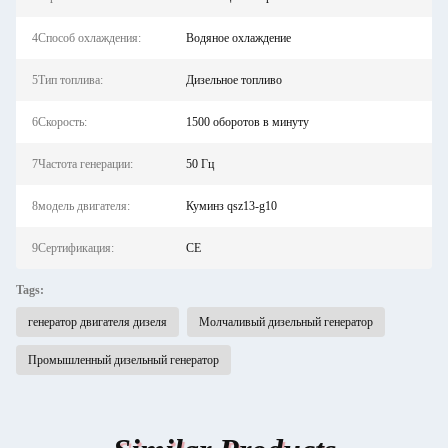
4Способ охлаждения:
Водяное охлаждение
5Тип топлива:
Дизельное топливо
6Скорость:
1500 оборотов в минуту
7Частота генерации:
50 Гц
8модель двигателя:
Куминз qsz13-g10
9Сертификация:
CE
Tags:
генератор двигателя дизеля
Молчаливый дизельный генератор
Промышленный дизельный генератор