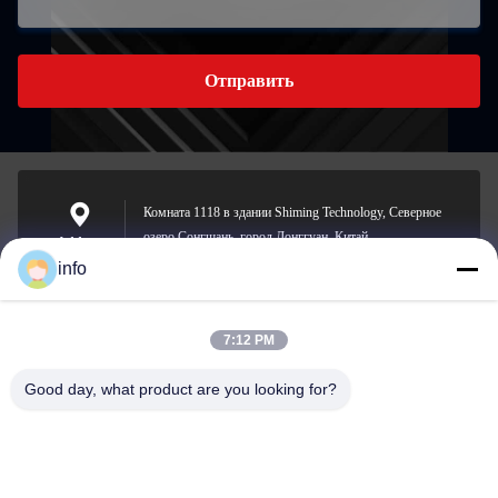
Отправить
Комната 1118 в здании Shiming Technology, Северное
озеро Сонгшань, город Донггуан, Китай.
Address
info
7:12 PM
info@gdpowerplus.com
E-mail
Good day, what product are you looking for?
0086-13553885280
Phone