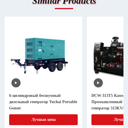
Similar Products
6-цилиндровый бесшумный
DCW-313T5 Камми
дизельный генератор Yuchai Portable
Промышленный ди
Genset
генератор 313KVA
Лучшая цена
Лучшая