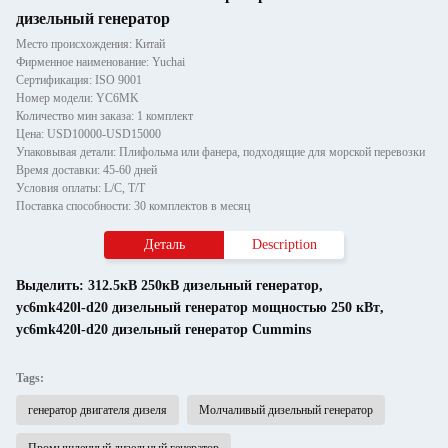
дизельный генератор
Место происхождения: Китай
Фирменное наименование: Yuchai
Сертификация: ISO 9001
Номер модели: YC6MK
Количество мин заказа: 1 комплект
Цена: USD10000-USD15000
Упаковывая детали: Плифольма или фанера, подходящие для морской перевозки
Время доставки: 45-60 дней
Условия оплаты: L/C, T/T
Поставка способности: 30 комплектов в месяц
Деталь
Description
Выделить:
312.5кВ 250кВ дизельный генератор
,
yc6mk420l-d20 дизельный генератор мощностью 250 кВт
,
yc6mk420l-d20 дизельный генератор Cummins
Tags:
генератор двигателя дизеля
Молчаливый дизельный генератор