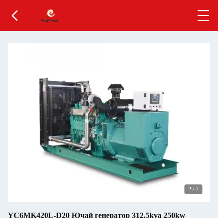
2
/
7
YC6MK420L-D20 Ючай генератор 312.5kva 250kw