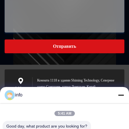
Отправить
Комната 1118 в здании Shiming Technology, Северное
озеро Сонгшань, город Донггуан, Китай.
Address
info
5:41 AM
info@gdpowerplus.com
E-mail
Good day, what product are you looking for?