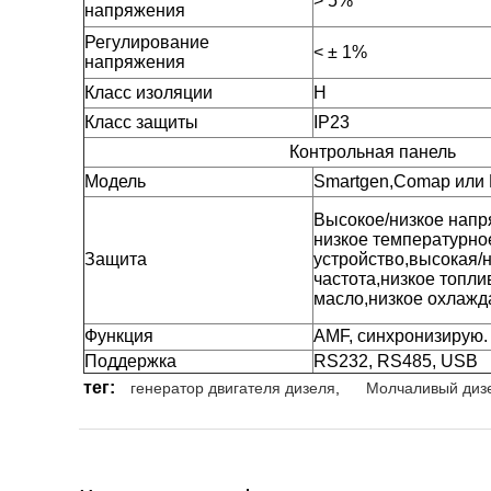
> 5%
напряжения
Регулирование
< ± 1%
напряжения
Класс изоляции
H
Класс защиты
IP23
Контрольная панель
Модель
Smartgen,Comap или
Высокое/низкое напр
низкое температурно
Защита
устройство,высокая/
частота,низкое топли
масло,низкое охлаж
Функция
AMF, синхронизирую.
Поддержка
RS232, RS485, USB
тег:
генератор двигателя дизеля
,
Молчаливый диз