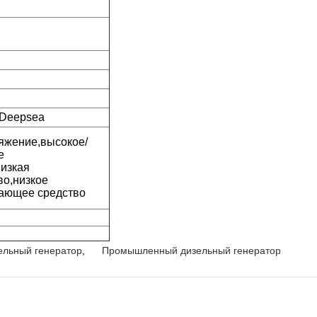
 Deepsea
яжение,высокое/
е
низкая
во,низкое
дающее средство
ельный генератор
,
Промышленный дизельный генератор