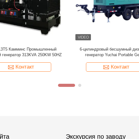
 60Hz Перкинс тихий дизельный
PRP 812.5KVA 650KW 50Hz Ди
ор 15 KW дизельный генератор
генератор Cummins QSK38
Контакт
Контакт
йта
Экскурсия по заводу