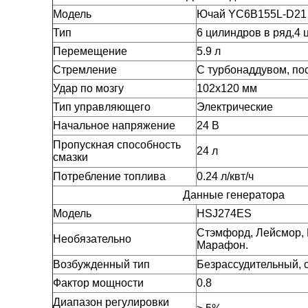
Модель
Ючай YC6B155L-D21
Тип
6 цилиндров в ряд,4 
Перемещение
5.9 л
Стремление
С турбонаддувом, п
Удар по мозгу
102х120 мм
Тип управляющего
Электрические
Начальное напряжение
24 В
Пропускная способность
24 л
смазки
Потребление топлива
0.24 л/квт/ч
Данные генератора
Модель
HSJ274ES
Стэмфорд, Лейсмор, 
Необязательно
Марафон.
Возбужденный тип
Безрассудительный,
Фактор мощности
0.8
Диапазон регулировки