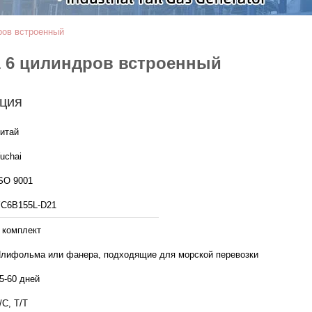
ров встроенный
1 6 цилиндров встроенный
ция
итай
uchai
SO 9001
C6B155L-D21
 комплект
лифольма или фанера, подходящие для морской перевозки
5-60 дней
/C, T/T