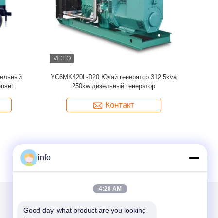
зельный
Дизельный генератор 400 кВт 500 кВА 50 Гц
OEM гене
-G7
Cummins QSZ13-G10
D
Контакт
info
4:28 AM
Good day, what product are you looking 
Написать нам