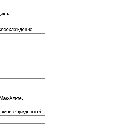
цикла
ослеохлаждение
Мак-Альте,
 самовозбужденный.