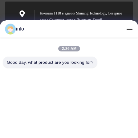
Комната 1118 в здании Shiming Technology, Северное
озеро Сонгшань, город Донггуан, Китай.
Address
info
2:26 AM
info@gdpowerplus.com
E-mail
Good day, what product are you looking for?
0086-13553885280
Phone
Guangdong Powerplus General Equipment