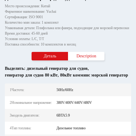
Место происхождения: Китай
Фирменное наименование: Yuchai
Сертификация: ISO 9001
Количество мин заказа: 1 комплект
Упаковывая детали: Плифольма или фанера, подходящие для морской перевозки
Время доставки: 45-60 дней
Условия оплаты: L/C, T/T
Поставка способности: 10 комплектов в месяц
Деталь
Description
Выделить:
дизельный генератор для судов
,
генератор для судов 80 кВт
,
80кВт комминс морской генератор
1Частота:
50Hz/60Hz
2Номинальное напряжение:
380V/400V/440V/480V
3модель двигателя:
6BTA5.9
4Тип топлива:
Дизельное топливо