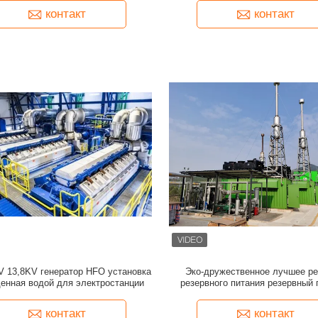
контакт
контакт
V 13,8KV генератор HFO установка
Эко-дружественное лучшее р
енная водой для электростанции
резервного питания резервный 
генератор для заводских заводо
обработки данных
контакт
контакт