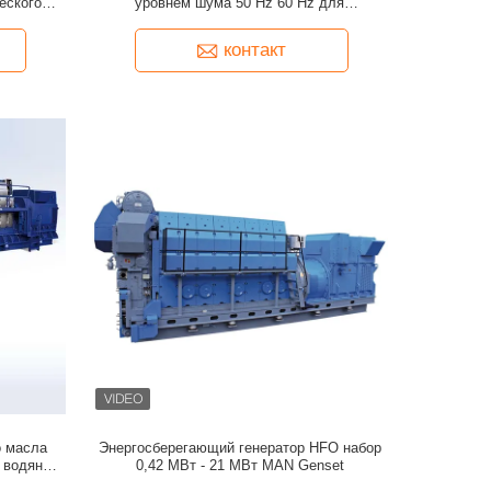
еского
уровнем шума 50 Hz 60 Hz для
крупномасштабной генерации
электроэнергии
контакт
о масла
Энергосберегающий генератор HFO набор
с водяным
0,42 МВт - 21 МВт MAN Genset