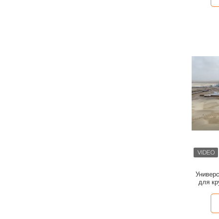
Универ
для к
электрос