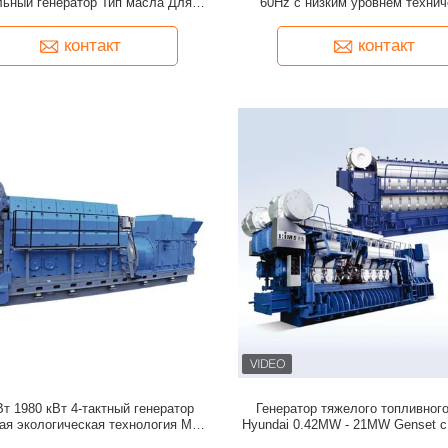
льный генератор Тип масла Для
60Hz с низким уровнем технич
рнодобывающих предприятий
обслуживания
контакт
контакт
Вт 1980 кВт 4-тактный генератор
Генератор тяжелого топливног
ая экологическая технология MAN
Hyundai 0.42MW - 21MW Genset 
Genset
охлаждением