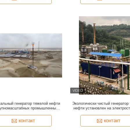
сальный генератор тяжелой нефти
Экологически чистый генератор
рупномасштабных промышленных
нефти установлен на электрост
танций с высокой эффективностью
передовой технологией контроля
контакт
контакт