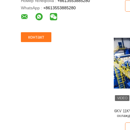
Номер телефона :
+8613553885280
WhatsApp :
+8613553885280
контакт
6KV 11K
охлажд