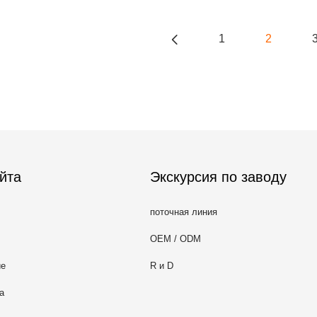
1
2
йта
Экскурсия по заводу
поточная линия
OEM / ODM
ие
R и D
а