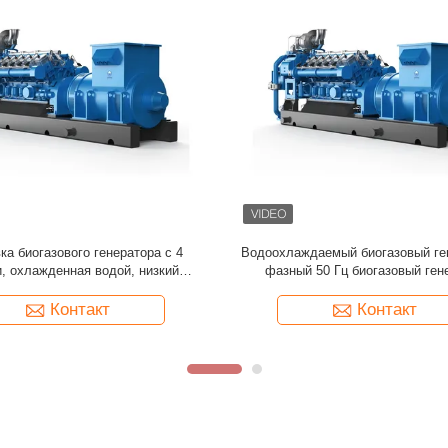
й биогазовый электрогенератор
TCG2020 биогазовый двигатель 
 кВт Биогазовый генератор
50HZ/60HZ биогазовый гене
Электрический запуск
Контакт
Контакт