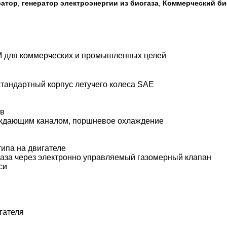
ратор
генератор электроэнергии из биогаза
Коммерческий би
,
,
M для коммерческих и промышленных целей
стандартный корпус летучего колеса SAE
ов
ждающим каналом, поршневое охлаждение
типа на двигателе
й газа через электронно управляемый газомерный клапан
си
гателя