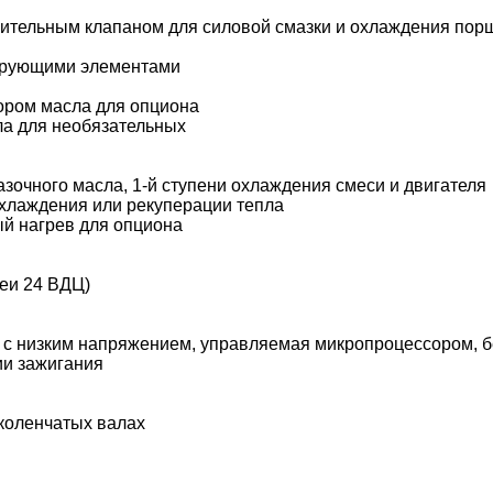
нительным клапаном для силовой смазки и охлаждения пор
трующими элементами
ором масла для опциона
ла для необязательных
очного масла, 1-й ступени охлаждения смеси и двигателя
хлаждения или рекуперации тепла
й нагрев для опциона
реи 24 ВДЦ)
 с низким напряжением, управляемая микропроцессором, б
ии зажигания
коленчатых валах