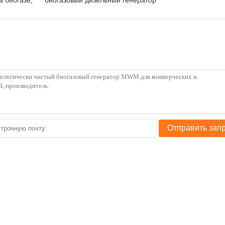
а биогазе
,
биогазовый дизельный генератор
Отправить зап