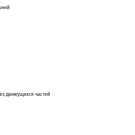
шней
ез движущихся частей