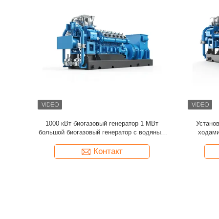
енератор
MWM TCG2032 Биогазовый двигатель
Встроенны
генератор 400kW-3770 KW Биогазовый
100
генератор
Контакт