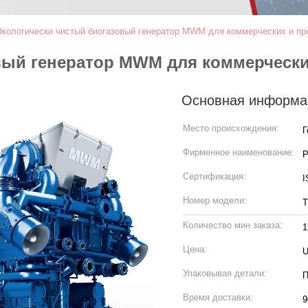
Экологически чистый биогазовый генератор MWM для коммерческих и п
овый генератор MWM для коммерческ
Основная информа
Место происхождения:
Г
Фирменное наименование:
P
Сертификация:
I
Номер модели:
T
Количество мин заказа:
1
Цена:
U
Упаковывая детали:
П
Время доставки:
9